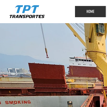
HOME
Missã
Desenvolver as mel
soluções em logístic
atender e facilitar