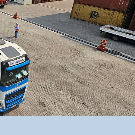
erciais;
om excelência,
e eficiência em
procedimentos;
ção de nossos
 colaboradores;
ao próximo e ao
 ambiente;
ilidade social.