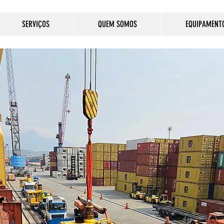
SERVIÇOS
QUEM SOMOS
EQUIPAMENT
o
Visão
Va
hores
Ser reconhecida pelas
• Tran
a para
soluções com qualidade,
honestida
 as