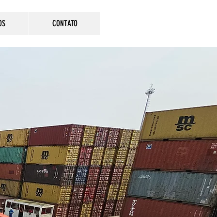
OS
CONTATO
lores
sparência e
de nas relações