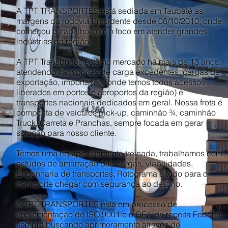
A TPT TRANSPORTES está sediada em Taubaté as
margens da rodovia Presidente desde 08/10/2010, onde
começou o trabalho com o foco em atender grandes
indústrias da região.
A TPT Transportes está no mercado há mais de 13 anos,
atendendo transportes de carga excedentes, cargas de
exportação, importação (onde temos todos acessos
liberados em portos e aeroportos da região) e
transportes nacionais dedicados em geral. Nossa frota é
composta de veículos pick-up, caminhão ¾, caminhão
Truck, Carreta e Pranchas, sempre focada em gerar
solução para nosso cliente.
Temos uma equipe altamente treinada, trabalhamos com
estudos de amarração das cargas, viabilidades,
Engenharia de transportes, Rotograma e tudo para o
transporte chegar com segurança ao destino.
A TPT TRANSPORTES está em processo de
implementação do ISO 9001 e o OEA da receita Federal,
sempre buscando aprimoramento através de