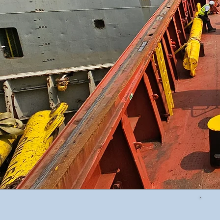
operações de nossos c
utilizando equipament
revisados garantid
excelência em s
atendimento.