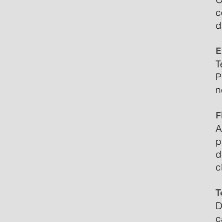
c
d
E
T
P
n
F
A
p
d
c
T
D
c