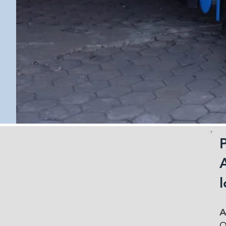
A
l
A
O