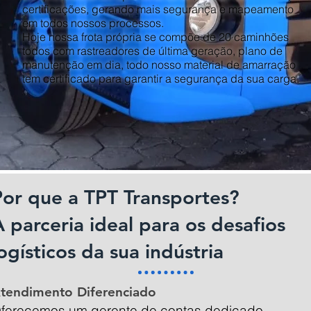
certificações, gerando mais segurança e mapeamento
em todos nossos processos.
Hoje nossa frota própria se compõe de 20 caminhões
todos com rastreadores de última geração, plano de
manutenção em dia, todo nosso material de amarração
tem certificado para garantir a segurança da sua carga.
Por que a TPT Transportes?
 parceria ideal para os desafios
ogísticos da sua indústria
tendimento Diferenciado
ferecemos um gerente de contas dedicado,