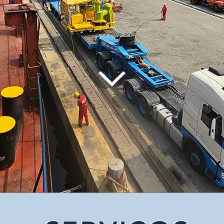
excelência nos serviços
com
lientes,
logísticos, alinhados às
• Atuar c
o novos,
necessidades os clientes, ser
qualidade 
o a
reconhecida pela
todos os 
eu
profissionalização da sua
• Satisfa
gestão e de seus
clientes e
colaboradores; crescimento
• Respeito 
contínuo e sustentável,
meio
contribuindo com o
• Responsab
crescimento do país.